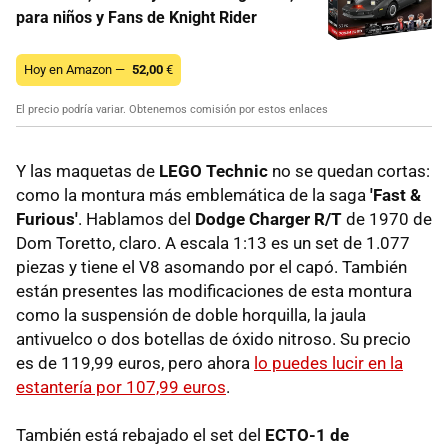
para niños y Fans de Knight Rider
Hoy en Amazon —
52,00
€
El precio podría variar. Obtenemos comisión por estos enlaces
Y las maquetas de
LEGO Technic
no se quedan cortas:
como la montura más emblemática de la saga
'Fast &
Furious'
. Hablamos del
Dodge Charger R/T
de 1970 de
Dom Toretto, claro. A escala 1:13 es un set de 1.077
piezas y tiene el V8 asomando por el capó. También
están presentes las modificaciones de esta montura
como la suspensión de doble horquilla, la jaula
antivuelco o dos botellas de óxido nitroso. Su precio
es de 119,99 euros, pero ahora
lo puedes lucir en la
estantería por 107,99 euros
.
También está rebajado el set del
ECTO-1 de