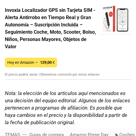
Invoxia Localizador GPS sin Tarjeta SIM -
Alerta Antirrobo en Tiempo Real y Gran
Autonomía – Suscripción Incluida –
Seguimiento Coche, Moto, Scooter, Bolso,
Niños, Personas Mayores, Objetos de
Valor
Hoy en Amazon —
129,00
€
El precio podría variar. Obtenemos comisión por estos enlaces
Nota: la elección de los artículos aquí mencionados es
una decisión del equipo editorial. Algunos de los enlaces
pertenecen a programas de afiliación. Es posible que
haya cambios en el precio y la disponibilidad a partir de
la fecha de publicación original.
TEMAS
Guías de compra
Amazon Prime Day
Coches 