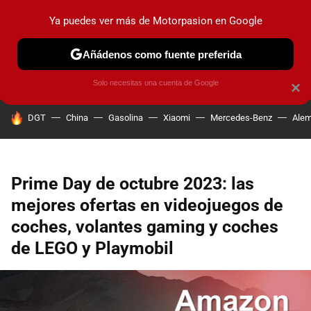
Ya puedes ver más de Motorpasion en Google
PRUEBAS
COCHES ELÉCTRICOS
OBSERVATORIO
F1
Añádenos como fuente preferida
Solo necesitas una cuenta de Google
×
HOY SE HABLA DE
DGT
China
Gasolina
Xiaomi
Mercedes-Benz
Alem
Prime Day de octubre 2023: las
mejores ofertas en videojuegos de
coches, volantes gaming y coches
de LEGO y Playmobil