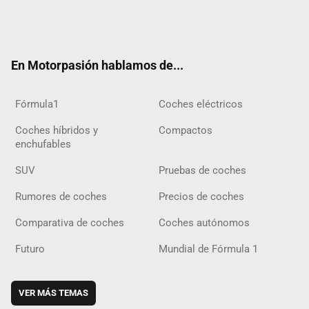
Twit
Fac
Yout
Inst
Tele
RSS
Flip
Tikt
ter
ebo
ube
agra
gra
boar
ok
ok
m
m
d
En Motorpasión hablamos de...
Fórmula1
Coches eléctricos
Coches híbridos y
Compactos
enchufables
SUV
Pruebas de coches
Rumores de coches
Precios de coches
Comparativa de coches
Coches autónomos
Futuro
Mundial de Fórmula 1
VER MÁS TEMAS