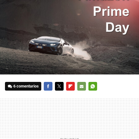
6 comentarios
FACEBOOK
TWITTER
FLIPBOARD
E-
WHATSAPP
MAIL