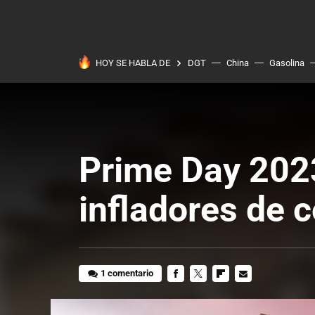
HOY SE HABLA DE
DGT
China
Gasolina
Prime Day 2023
infladores de 
1 comentario
FACEBOOK
TWITTER
FLIPBOARD
E-
MAIL