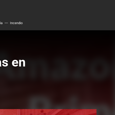
ña
Incendio
as en