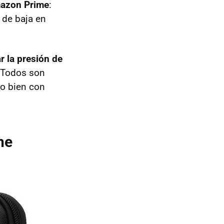
mazon Prime
:
 de baja en
r la presión de
. Todos son
 o bien con
he