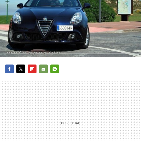
FACEBOOK
TWITTER
FLIPBOARD
E-
WHATSAPP
MAIL