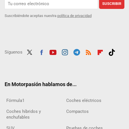
SUSCRIBIR
Suscribiéndote aceptas nuestra
política de privacidad
Síguenos
Twit
Fac
Yout
Inst
Tele
RSS
Flip
Tikt
ter
ebo
ube
agra
gra
boar
ok
ok
m
m
d
En Motorpasión hablamos de...
Fórmula1
Coches eléctricos
Coches híbridos y
Compactos
enchufables
SUV
Pruebas de coches