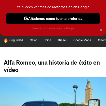
Ya puedes ver más de Motorpasion en Google
MENÚ
NUEVO
Añádenos como fuente preferida
PRUEBAS
COCHES ELÉCTRICOS
OBSERVATORIO
F1
Solo necesitas una cuenta de Google
×
HOY SE HABLA DE
Seguridad
Calor
China
Diésel
Google Maps
Xiaom
Alfa Romeo, una historia de éxito en
vídeo