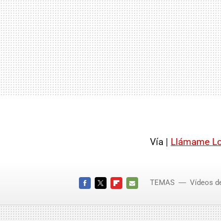
Vía |
Llámame Lo
TEMAS
Vídeos d
FACEBOOK
TWITTER
FLIPBOARD
E-
MAIL