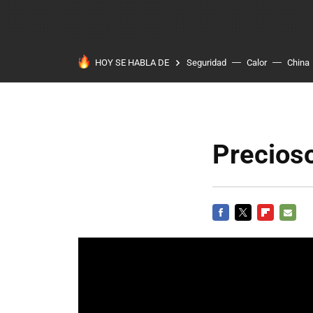
HOY SE HABLA DE
Seguridad
Calor
China
Precioso
FACEBOOK
TWITTER
FLIPBOARD
E-
MAIL