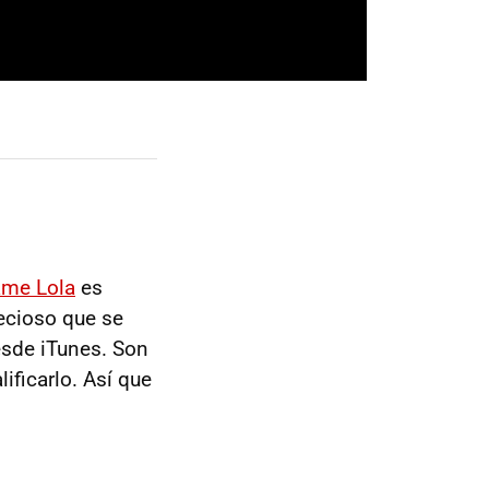
me Lola
es
ecioso que se
esde iTunes. Son
ificarlo. Así que