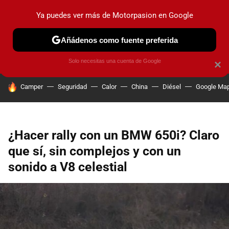
Ya puedes ver más de Motorpasion en Google
PRUEBAS
COCHES ELÉCTRICOS
OBSERVATORIO
F1
Añádenos como fuente preferida
Solo necesitas una cuenta de Google
×
HOY SE HABLA DE
Camper
Seguridad
Calor
China
Diésel
Google Ma
¿Hacer rally con un BMW 650i? Claro
que sí, sin complejos y con un
sonido a V8 celestial