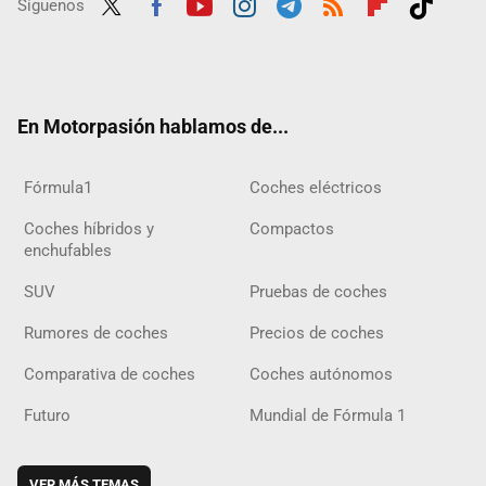
Síguenos
Twit
Fac
Yout
Inst
Tele
RSS
Flip
Tikt
ter
ebo
ube
agra
gra
boar
ok
ok
m
m
d
En Motorpasión hablamos de...
Fórmula1
Coches eléctricos
Coches híbridos y
Compactos
enchufables
SUV
Pruebas de coches
Rumores de coches
Precios de coches
Comparativa de coches
Coches autónomos
Futuro
Mundial de Fórmula 1
VER MÁS TEMAS