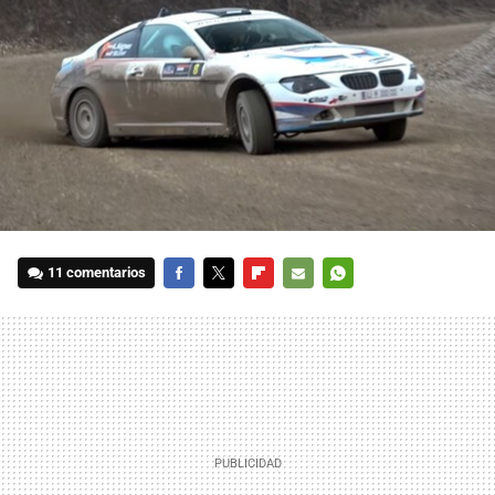
11 comentarios
FACEBOOK
TWITTER
FLIPBOARD
E-
WHATSAPP
MAIL