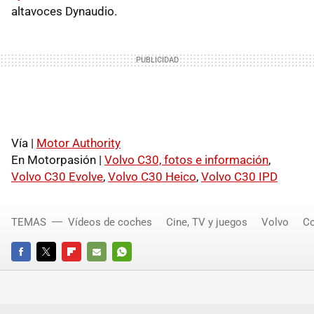
altavoces Dynaudio.
Vía |
Motor Authority
En Motorpasión |
Volvo C30, fotos e información
,
Volvo C30 Evolve
,
Volvo C30 Heico
,
Volvo C30 IPD
TEMAS
Vídeos de coches
Cine, TV y juegos
Volvo
C
FACEBOOK
TWITTER
FLIPBOARD
E-
WHATSAPP
MAIL