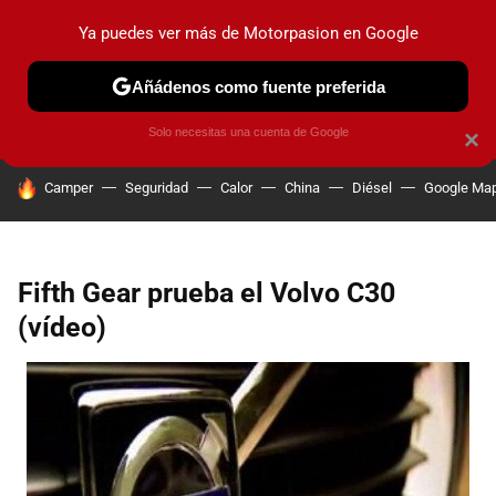
Ya puedes ver más de Motorpasion en Google
PRUEBAS
COCHES ELÉCTRICOS
OBSERVATORIO
F1
Añádenos como fuente preferida
Solo necesitas una cuenta de Google
×
HOY SE HABLA DE
Camper
Seguridad
Calor
China
Diésel
Google Ma
Fifth Gear prueba el Volvo C30
(vídeo)