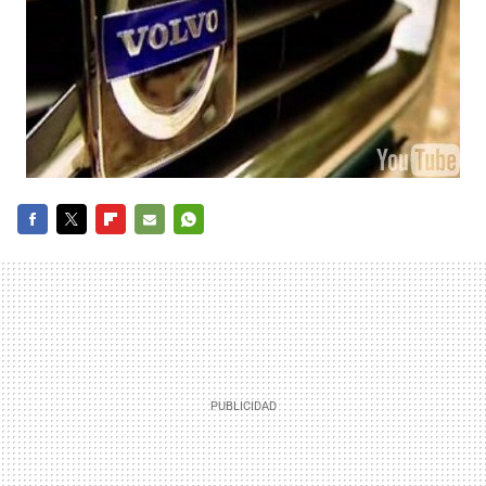
FACEBOOK
TWITTER
FLIPBOARD
E-
WHATSAPP
MAIL