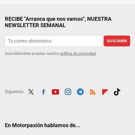
RECIBE "Arranca que nos vamos", NUESTRA
NEWSLETTER SEMANAL
SUSCRIBIR
Suscribiéndote aceptas nuestra
política de privacidad
Síguenos
Twit
Fac
Yout
Inst
Tele
RSS
Flip
Tikt
ter
ebo
ube
agra
gra
boar
ok
ok
m
m
d
En Motorpasión hablamos de...