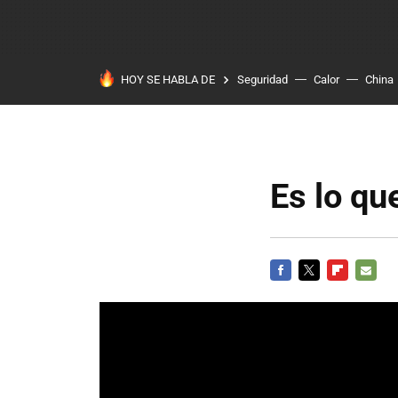
HOY SE HABLA DE
Seguridad
Calor
China
Es lo qu
FACEBOOK
TWITTER
FLIPBOARD
E-
MAIL