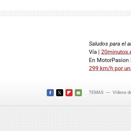
Saludos para el 
Vía |
20minutos.
En MotorPasion 
299 km/h por una 
TEMAS
Vídeos d
FACEBOOK
TWITTER
FLIPBOARD
E-
MAIL