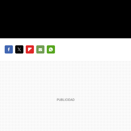
FACEBOOK
TWITTER
FLIPBOARD
E-
WHATSAPP
MAIL