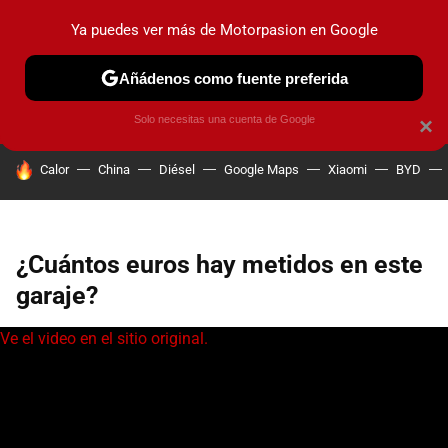
Ya puedes ver más de Motorpasion en Google
PRUEBAS
COCHES ELÉCTRICOS
OBSERVATORIO
F1
Añádenos como fuente preferida
Solo necesitas una cuenta de Google
×
HOY SE HABLA DE
Calor
China
Diésel
Google Maps
Xiaomi
BYD
¿Cuántos euros hay metidos en este
garaje?
Ve el video en el sitio original.