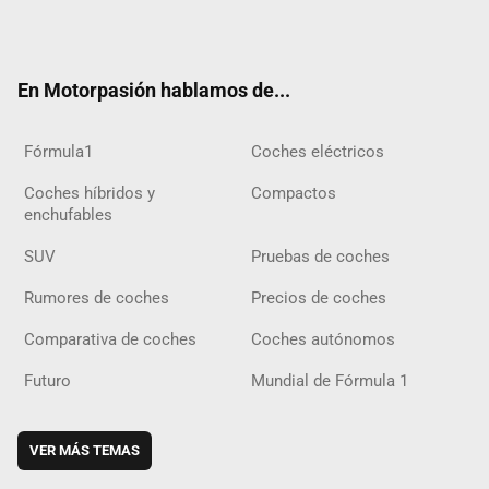
Twit
Fac
Yout
Inst
Tele
RSS
Flip
Tikt
ter
ebo
ube
agra
gra
boar
ok
ok
m
m
d
En Motorpasión hablamos de...
Fórmula1
Coches eléctricos
Coches híbridos y
Compactos
enchufables
SUV
Pruebas de coches
Rumores de coches
Precios de coches
Comparativa de coches
Coches autónomos
Futuro
Mundial de Fórmula 1
VER MÁS TEMAS