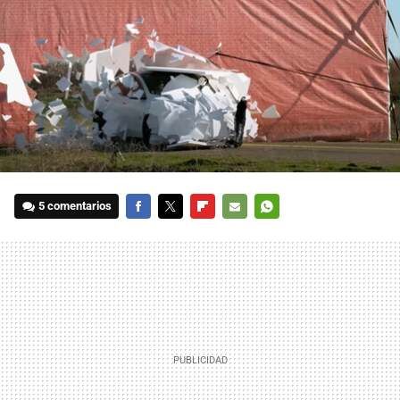
5 comentarios
FACEBOOK
TWITTER
FLIPBOARD
E-
WHATSAPP
MAIL