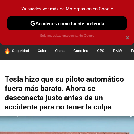
Ya puedes ver más de Motorpasion en Google
PRUEBAS
COCHES ELÉCTRICOS
OBSERVATORIO
F1
Añádenos como fuente preferida
Solo necesitas una cuenta de Google
×
HOY SE HABLA DE
Seguridad
Calor
China
Gasolina
GPS
BMW
F
Tesla hizo que su piloto automático
fuera más barato. Ahora se
desconecta justo antes de un
accidente para no tener la culpa