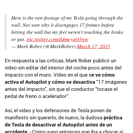
Here is the raw footage of my Tesla going through the
wall. Not sure why it disengages 17 frames before
hitting the wall but my feet weren’t touching the brake
or gas.
pic.twitter.com/ddmeyqO3ww
— Mark Rober (@MarkRober)
March 17, 2025
En respuesta a las críticas, Mark Rober publicó un
vídeo sin editar del interior del coche poco antes del
impacto con el muro. Vídeo en el que s
e ve cómo
activa el Autopilot y cómo se desactiva
“17 imágenes
antes del impacto”, sin que el conductor “tocase el
pedal de freno o acelerador”.
Así, el vídeo y los defensores de Tesla ponen de
manifiesto sin quererlo, de nuevo, la dudosa
práctica
de Tesla de desactivar el Autopilot antes de un
accidente
. ¿Cómo supo entonces que iba a chocar si