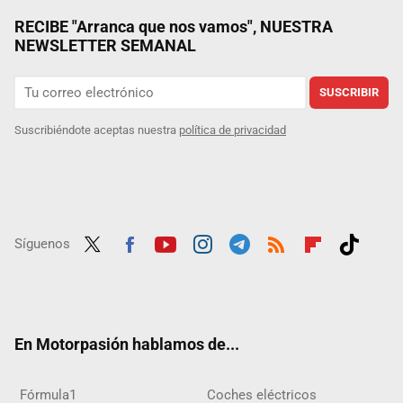
RECIBE "Arranca que nos vamos", NUESTRA
NEWSLETTER SEMANAL
SUSCRIBIR
Suscribiéndote aceptas nuestra
política de privacidad
Síguenos
Twit
Fac
Yout
Inst
Tele
RSS
Flip
Tikt
ter
ebo
ube
agra
gra
boar
ok
ok
m
m
d
En Motorpasión hablamos de...
Fórmula1
Coches eléctricos