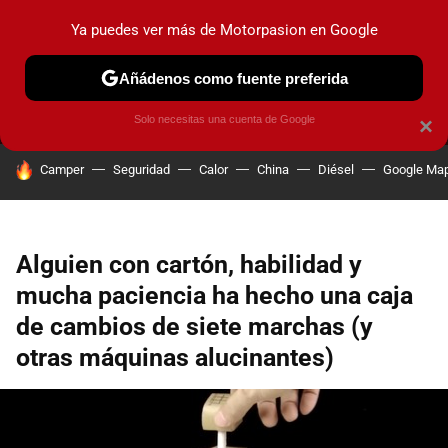
Ya puedes ver más de Motorpasion en Google
MENÚ
NUEVO
Añádenos como fuente preferida
PRUEBAS
COCHES ELÉCTRICOS
OBSERVATORIO
F1
Solo necesitas una cuenta de Google
×
HOY SE HABLA DE
Camper
Seguridad
Calor
China
Diésel
Google Ma
Alguien con cartón, habilidad y
mucha paciencia ha hecho una caja
de cambios de siete marchas (y
otras máquinas alucinantes)