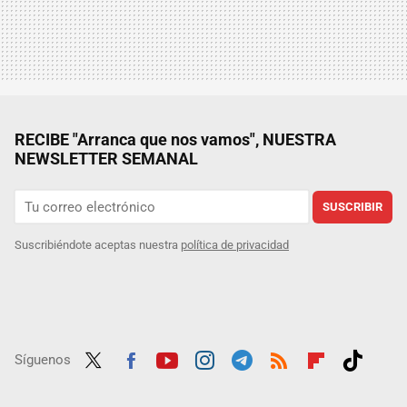
RECIBE "Arranca que nos vamos", NUESTRA
NEWSLETTER SEMANAL
SUSCRIBIR
Suscribiéndote aceptas nuestra
política de privacidad
Síguenos
Twit
Fac
Yout
Inst
Tele
RSS
Flip
Tikt