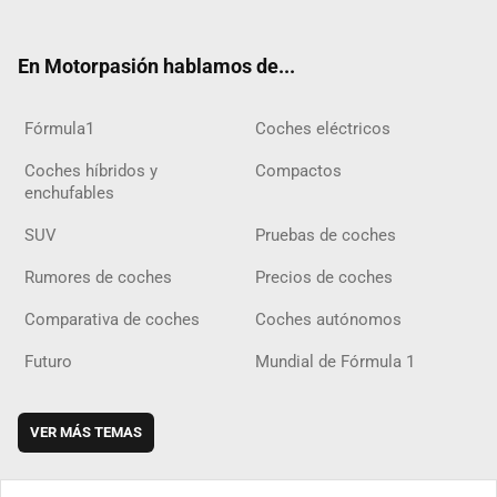
ter
ebo
ube
agra
gra
boar
ok
ok
m
m
d
En Motorpasión hablamos de...
Fórmula1
Coches eléctricos
Coches híbridos y
Compactos
enchufables
SUV
Pruebas de coches
Rumores de coches
Precios de coches
Comparativa de coches
Coches autónomos
Futuro
Mundial de Fórmula 1
VER MÁS TEMAS