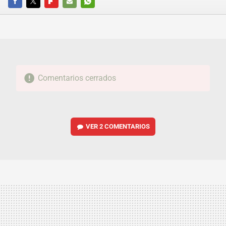
FACEBOOK
TWITTER
FLIPBOARD
E-
WHATSAPP
MAIL
Comentarios cerrados
VER
2 COMENTARIOS