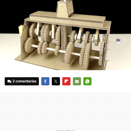
2 comentarios
FACEBOOK
TWITTER
FLIPBOARD
E-
WHATSAPP
MAIL