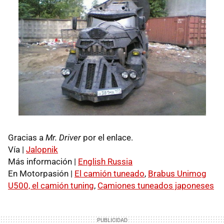
Gracias a
Mr. Driver
por el enlace.
Vía |
Jalopnik
Más información |
English Russia
En Motorpasión |
El camión tuneado
,
Brabus Unimog
U500, el camión tuning
,
Camiones tuneados japoneses