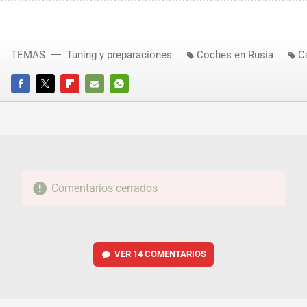
TEMAS
Tuning y preparaciones
Coches en Rusia
C
FACEBOOK
TWITTER
FLIPBOARD
E-
WHATSAPP
MAIL
Comentarios cerrados
VER
14 COMENTARIOS