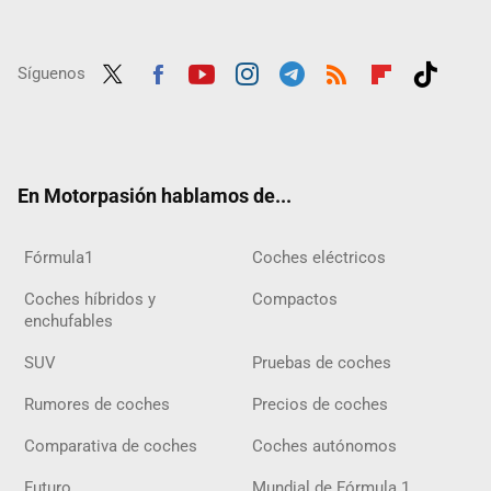
Síguenos
Twit
Fac
Yout
Inst
Tele
RSS
Flip
Tikt
ter
ebo
ube
agra
gra
boar
ok
ok
m
m
d
En Motorpasión hablamos de...
Fórmula1
Coches eléctricos
Coches híbridos y
Compactos
enchufables
SUV
Pruebas de coches
Rumores de coches
Precios de coches
Comparativa de coches
Coches autónomos
Futuro
Mundial de Fórmula 1