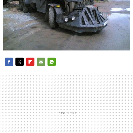
FACEBOOK
TWITTER
FLIPBOARD
E-
WHATSAPP
MAIL