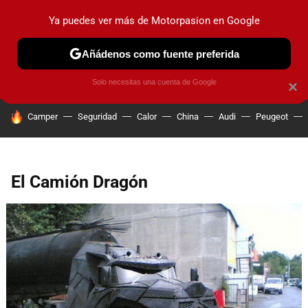
Ya puedes ver más de Motorpasion en Google
PRUEBAS
COCHES ELÉCTRICOS
OBSERVATORIO
F1
Añádenos como fuente preferida
Solo necesitas una cuenta de Google
×
HOY SE HABLA DE
Camper
Seguridad
Calor
China
Audi
Peugeot
El Camión Dragón