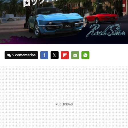
9 comentarios
FACEBOOK
TWITTER
FLIPBOARD
E-
WHATSAPP
MAIL