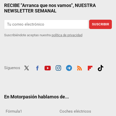
RECIBE "Arranca que nos vamos", NUESTRA
NEWSLETTER SEMANAL
SUSCRIBIR
Suscribiéndote aceptas nuestra
política de privacidad
Síguenos
Twit
Fac
Yout
Inst
Tele
RSS
Flip
Tikt
ter
ebo
ube
agra
gra
boar
ok
ok
m
m
d
En Motorpasión hablamos de...
Fórmula1
Coches eléctricos