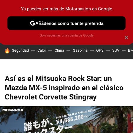
Ya puedes ver más de Motorpasion en Google
PRUEBAS
COCHES ELÉCTRICOS
OBSERVATORIO
F1
Añádenos como fuente preferida
Solo necesitas una cuenta de Google
×
HOY SE HABLA DE
Seguridad
Calor
China
Gasolina
GPS
SUV
B
Así es el Mitsuoka Rock Star: un
Mazda MX-5 inspirado en el clásico
Chevrolet Corvette Stingray