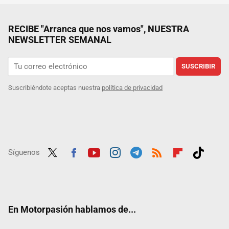
RECIBE "Arranca que nos vamos", NUESTRA
NEWSLETTER SEMANAL
SUSCRIBIR
Suscribiéndote aceptas nuestra
política de privacidad
Síguenos
Twit
Fac
Yout
Inst
Tele
RSS
Flip
Tikt
ter
ebo
ube
agra
gra
boar
ok
ok
m
m
d
En Motorpasión hablamos de...