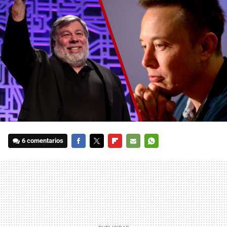
6 comentarios
FACEBOOK
TWITTER
FLIPBOARD
E-
WHATSAPP
MAIL