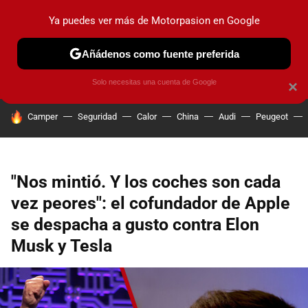
Ya puedes ver más de Motorpasion en Google
PRUEBAS
COCHES ELÉCTRICOS
OBSERVATORIO
F1
Añádenos como fuente preferida
Solo necesitas una cuenta de Google
×
HOY SE HABLA DE
Camper
Seguridad
Calor
China
Audi
Peugeot
"Nos mintió. Y los coches son cada
vez peores": el cofundador de Apple
se despacha a gusto contra Elon
Musk y Tesla