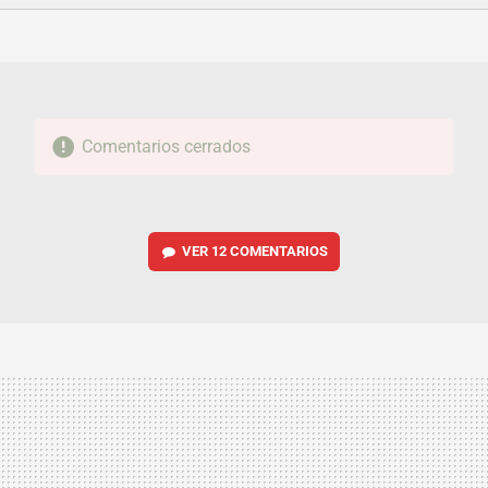
FACEBOOK
TWITTER
FLIPBOARD
E-
WHATSAPP
MAIL
Comentarios cerrados
VER
12 COMENTARIOS