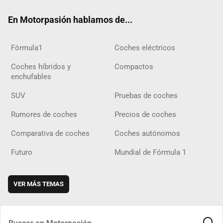
ok
m
m
d
En Motorpasión hablamos de...
Fórmula1
Coches eléctricos
Coches híbridos y
Compactos
enchufables
SUV
Pruebas de coches
Rumores de coches
Precios de coches
Comparativa de coches
Coches autónomos
Futuro
Mundial de Fórmula 1
VER MÁS TEMAS