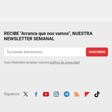
RECIBE "Arranca que nos vamos", NUESTRA
NEWSLETTER SEMANAL
SUSCRIBIR
Suscribiéndote aceptas nuestra
política de privacidad
Síguenos
Twit
Fac
Yout
Inst
Tele
RSS
Flip
Tikt
ter
ebo
ube
agra
gra
boar
ok