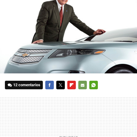
12 comentarios
FACEBOOK
TWITTER
FLIPBOARD
E-
WHATSAPP
MAIL