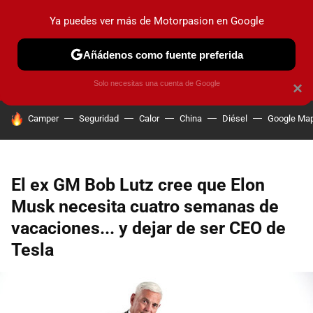
Ya puedes ver más de Motorpasion en Google
PRUEBAS
COCHES ELÉCTRICOS
OBSERVATORIO
F1
Añádenos como fuente preferida
Solo necesitas una cuenta de Google
×
HOY SE HABLA DE
Camper
Seguridad
Calor
China
Diésel
Google Ma
El ex GM Bob Lutz cree que Elon
Musk necesita cuatro semanas de
vacaciones... y dejar de ser CEO de
Tesla