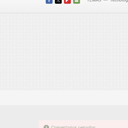
TEMAS
Tecnolog
FACEBOOK
TWITTER
FLIPBOARD
E-
MAIL
Comentarios cerrados