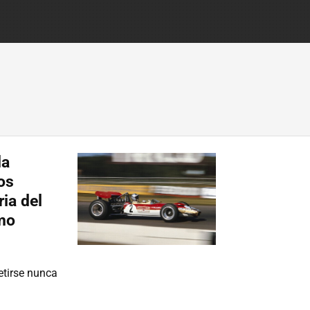
la
os
ria del
mo
etirse nunca