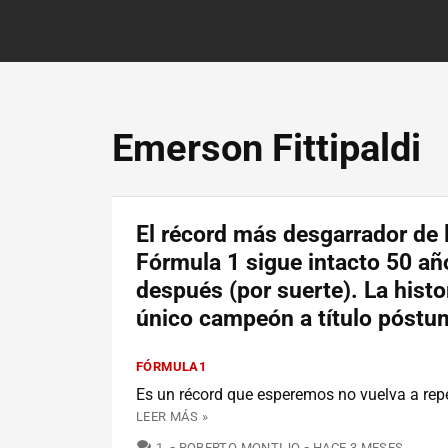
Emerson Fittipaldi
El récord más desgarrador de 
Fórmula 1 sigue intacto 50 añ
después (por suerte). La histo
único campeón a título póstu
FÓRMULA1
Es un récord que esperemos no vuelva a rep
LEER MÁS »
COMENTARIOS
1
ROBERTO MONTIJO
HACE 3 MESES