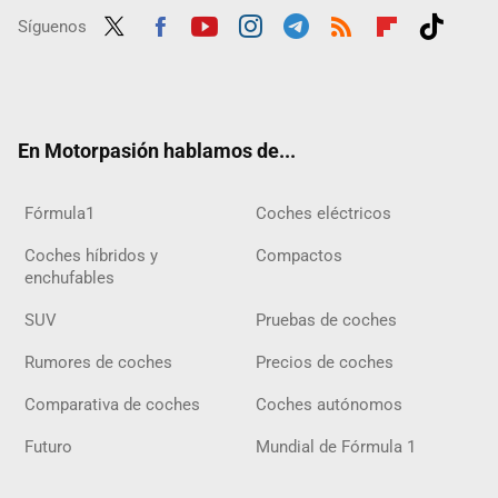
Síguenos
Twit
Fac
Yout
Inst
Tele
RSS
Flip
Tikt
ter
ebo
ube
agra
gra
boar
ok
ok
m
m
d
En Motorpasión hablamos de...
Fórmula1
Coches eléctricos
Coches híbridos y
Compactos
enchufables
SUV
Pruebas de coches
Rumores de coches
Precios de coches
Comparativa de coches
Coches autónomos
Futuro
Mundial de Fórmula 1