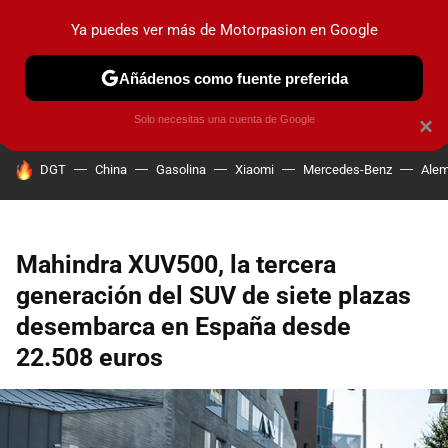
Ya puedes ver más de Motorpasion en Google
PRUEBAS
COCHES ELÉCTRICOS
OBSERVATORIO
F1
Añádenos como fuente preferida
Solo necesitas una cuenta de Google
×
HOY SE HABLA DE
DGT
China
Gasolina
Xiaomi
Mercedes-Benz
Alem
Mahindra XUV500, la tercera
generación del SUV de siete plazas
desembarca en España desde
22.508 euros