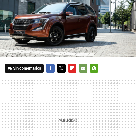
Sin comentarios
FACEBOOK
TWITTER
FLIPBOARD
E-
WHATSAPP
MAIL