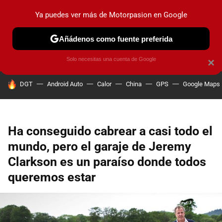
Ya puedes ver más de Motorpasion en Google
PRUEBAS
COCHES ELÉCTRICOS
OBSERVATORIO
F1
Añádenos como fuente preferida
Solo necesitas una cuenta de Google
×
HOY SE HABLA DE
DGT
Android Auto
Calor
China
GPS
Google Maps
Ha conseguido cabrear a casi todo el
mundo, pero el garaje de Jeremy
Clarkson es un paraíso donde todos
queremos estar