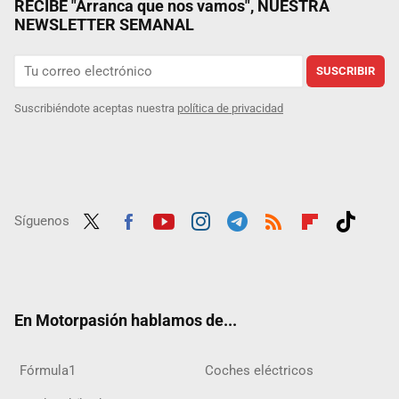
RECIBE "Arranca que nos vamos", NUESTRA
NEWSLETTER SEMANAL
SUSCRIBIR
Suscribiéndote aceptas nuestra
política de privacidad
Síguenos
Twit
Fac
Yout
Inst
Tele
RSS
Flip
Tikt
ter
ebo
ube
agra
gra
boar
ok
ok
m
m
d
En Motorpasión hablamos de...
Fórmula1
Coches eléctricos