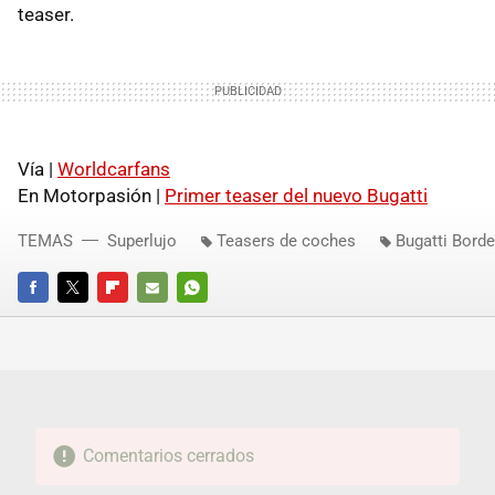
teaser.
Vía |
Worldcarfans
En Motorpasión |
Primer teaser del nuevo Bugatti
TEMAS
Superlujo
Teasers de coches
Bugatti Bord
FACEBOOK
TWITTER
FLIPBOARD
E-
WHATSAPP
MAIL
Comentarios cerrados