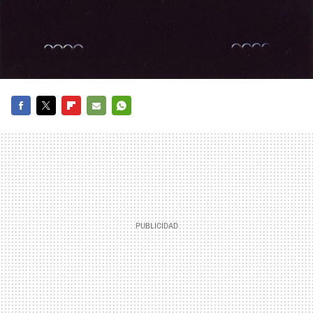
FACEBOOK
TWITTER
FLIPBOARD
E-
WHATSAPP
MAIL