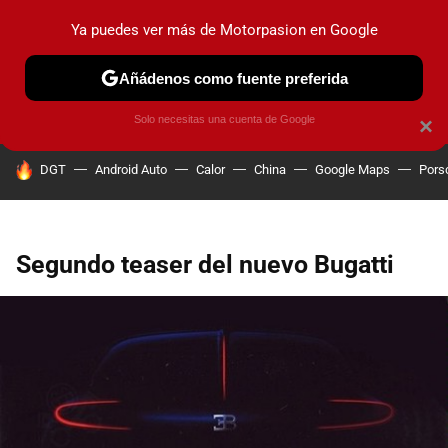
Ya puedes ver más de Motorpasion en Google
PRUEBAS
COCHES ELÉCTRICOS
OBSERVATORIO
F1
Añádenos como fuente preferida
Solo necesitas una cuenta de Google
×
HOY SE HABLA DE
DGT
Android Auto
Calor
China
Google Maps
Pors
Segundo teaser del nuevo Bugatti