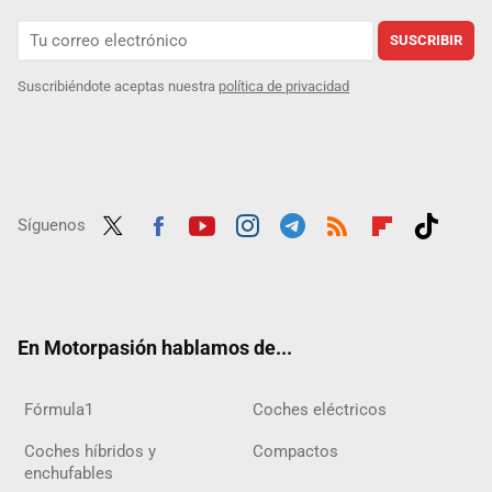
SUSCRIBIR
Suscribiéndote aceptas nuestra
política de privacidad
Síguenos
Twit
Fac
Yout
Inst
Tele
RSS
Flip
Tikt
ter
ebo
ube
agra
gra
boar
ok
ok
m
m
d
En Motorpasión hablamos de...
Fórmula1
Coches eléctricos
Coches híbridos y
Compactos
enchufables