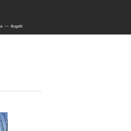
ia
Bugatti