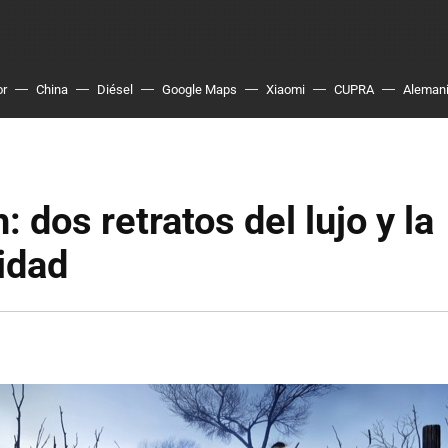
or
China
Diésel
Google Maps
Xiaomi
CUPRA
Aleman
 dos retratos del lujo y la
idad