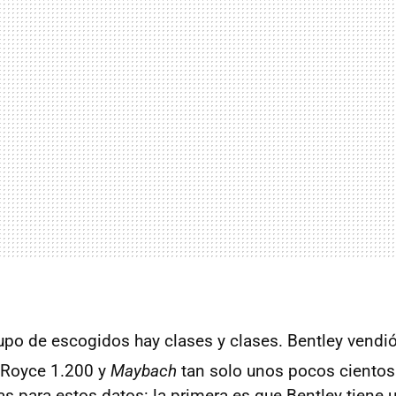
upo de escogidos hay clases y clases. Bentley vendi
s-Royce 1.200 y
Maybach
tan solo unos pocos cientos
ras para estos datos: la primera es que Bentley tiene