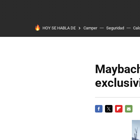
HOY SE HABLA DE
Camper
Seguridad
Cal
Maybach:
exclusiv
FACEBOOK
TWITTER
FLIPBOARD
E-
MAIL