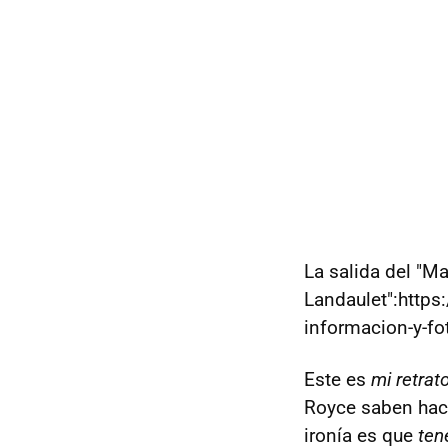
La salida del "M
Landaulet":http
informacion-y-fo
Este es
mi retrat
Royce saben hace
ironía es que
ten