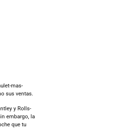
ulet-mas-
mo sus ventas.
tley y Rolls-
in embargo, la
oche que tu