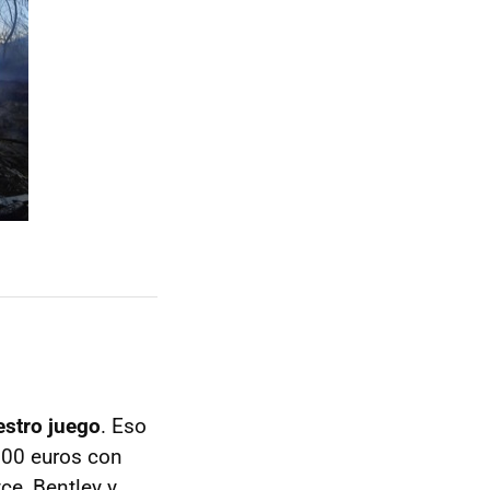
estro juego
. Eso
000 euros con
ce, Bentley y