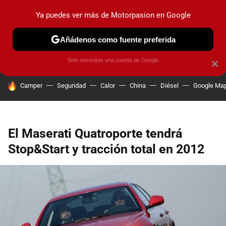
Ya puedes ver más de Motorpasion en Google
PRUEBAS
COCHES ELÉCTRICOS
OBSERVATORIO
F1
Añádenos como fuente preferida
Solo necesitas una cuenta de Google
×
HOY SE HABLA DE
Camper
Seguridad
Calor
China
Diésel
Google Ma
El Maserati Quatroporte tendrá
Stop&Start y tracción total en 2012