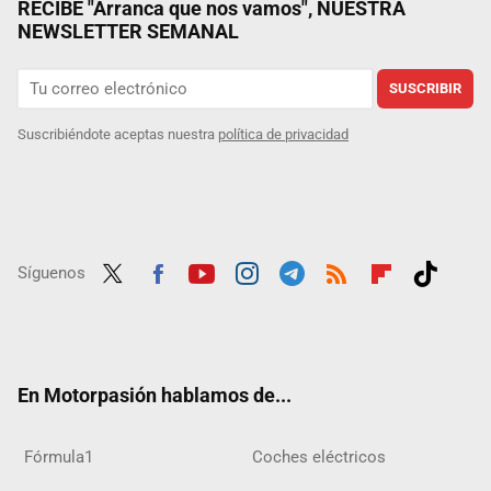
RECIBE "Arranca que nos vamos", NUESTRA
NEWSLETTER SEMANAL
SUSCRIBIR
Suscribiéndote aceptas nuestra
política de privacidad
Síguenos
Twit
Fac
Yout
Inst
Tele
RSS
Flip
Tikt
ter
ebo
ube
agra
gra
boar
ok
ok
m
m
d
En Motorpasión hablamos de...
Fórmula1
Coches eléctricos