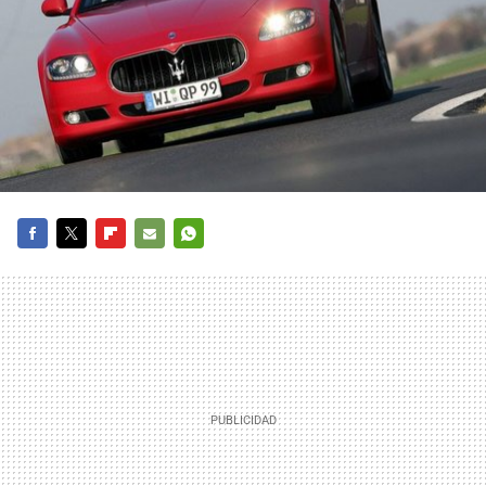
FACEBOOK
TWITTER
FLIPBOARD
E-
WHATSAPP
MAIL