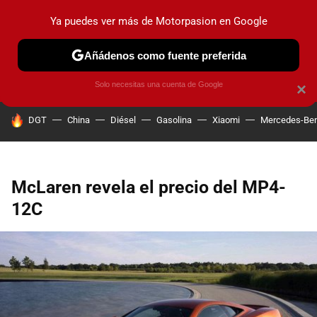
Ya puedes ver más de Motorpasion en Google
PRUEBAS
COCHES ELÉCTRICOS
OBSERVATORIO
F1
Añádenos como fuente preferida
Solo necesitas una cuenta de Google
×
HOY SE HABLA DE
DGT
China
Diésel
Gasolina
Xiaomi
Mercedes-Be
McLaren revela el precio del MP4-
12C