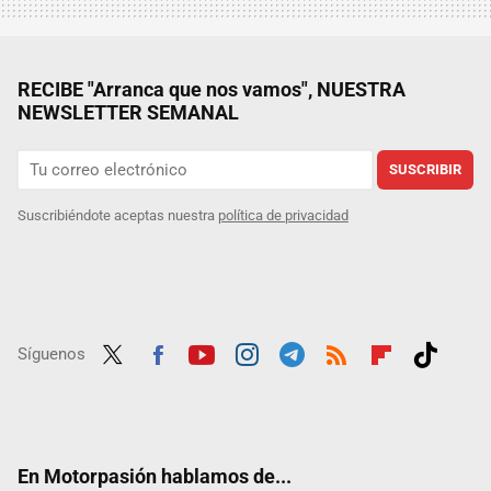
RECIBE "Arranca que nos vamos", NUESTRA
NEWSLETTER SEMANAL
SUSCRIBIR
Suscribiéndote aceptas nuestra
política de privacidad
Síguenos
Twit
Fac
Yout
Inst
Tele
RSS
Flip
Tikt
ter
ebo
ube
agra
gra
boar
ok
ok
m
m
d
En Motorpasión hablamos de...