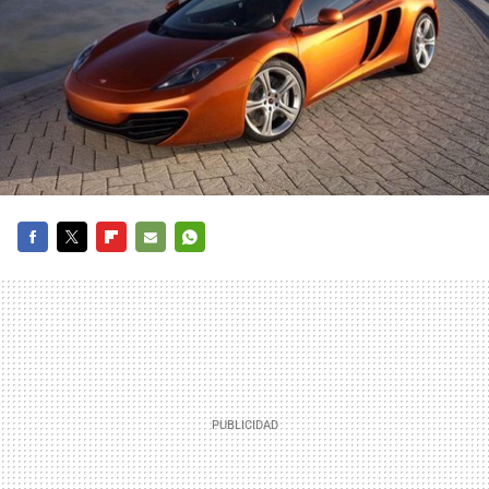
FACEBOOK
TWITTER
FLIPBOARD
E-
WHATSAPP
MAIL