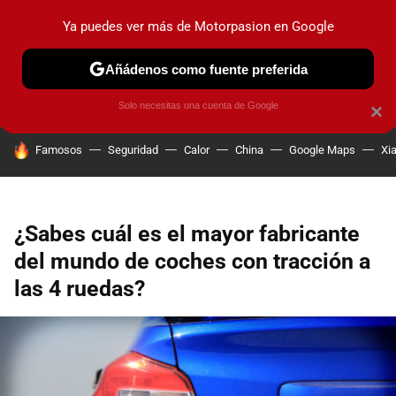
Ya puedes ver más de Motorpasion en Google
PRUEBAS
COCHES ELÉCTRICOS
OBSERVATORIO
F1
Añádenos como fuente preferida
Solo necesitas una cuenta de Google
×
HOY SE HABLA DE
Famosos
Seguridad
Calor
China
Google Maps
Xi
¿Sabes cuál es el mayor fabricante
del mundo de coches con tracción a
las 4 ruedas?