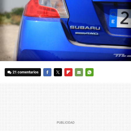
21 comentarios
FACEBOOK
TWITTER
FLIPBOARD
E-
WHATSAPP
MAIL