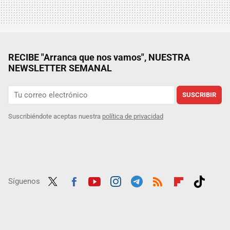
RECIBE "Arranca que nos vamos", NUESTRA
NEWSLETTER SEMANAL
SUSCRIBIR
Suscribiéndote aceptas nuestra
política de privacidad
Síguenos
Twit
Fac
Yout
Inst
Tele
RSS
Flip
Tikt
ter
ebo
ube
agra
gra
boar
ok
ok
m
m
d