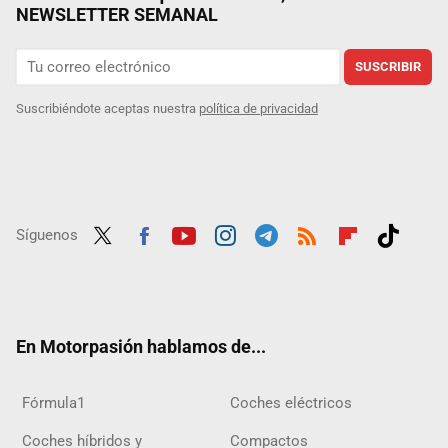
NEWSLETTER SEMANAL
SUSCRIBIR
Suscribiéndote aceptas nuestra
política de privacidad
Síguenos
Twit
Fac
Yout
Inst
Tele
RSS
Flip
Tikt
ter
ebo
ube
agra
gra
boar
ok
ok
m
m
d
En Motorpasión hablamos de...
Fórmula1
Coches eléctricos
Coches híbridos y
Compactos