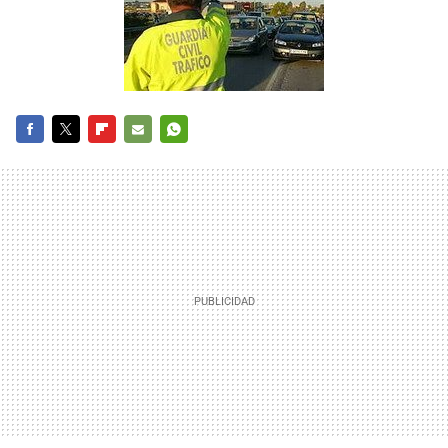
FACEBOOK
TWITTER
FLIPBOARD
E-
WHATSAPP
MAIL