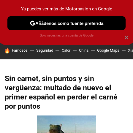
Ya puedes ver más de Motorpasion en Google
PRUEBAS
COCHES ELÉCTRICOS
OBSERVATORIO
F1
Añádenos como fuente preferida
Solo necesitas una cuenta de Google
×
HOY SE HABLA DE
Famosos
Seguridad
Calor
China
Google Maps
Xi
Sin carnet, sin puntos y sin
vergüenza: multado de nuevo el
primer español en perder el carné
por puntos