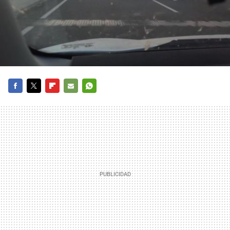
FACEBOOK
TWITTER
FLIPBOARD
E-
WHATSAPP
MAIL