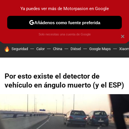
Ya puedes ver más de Motorpasion en Google
PRUEBAS
COCHES ELÉCTRICOS
OBSERVATORIO
F1
Añádenos como fuente preferida
Solo necesitas una cuenta de Google
×
HOY SE HABLA DE
Seguridad
Calor
China
Diésel
Google Maps
Xiaom
Por esto existe el detector de
vehículo en ángulo muerto (y el ESP)