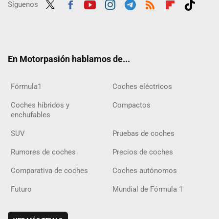
Síguenos
Twit
Fac
Yout
Inst
Tele
RSS
Flip
Tikt
ter
ebo
ube
agra
gra
boar
ok
ok
m
m
d
En Motorpasión hablamos de...
Fórmula1
Coches eléctricos
Coches híbridos y
Compactos
enchufables
SUV
Pruebas de coches
Rumores de coches
Precios de coches
Comparativa de coches
Coches autónomos
Futuro
Mundial de Fórmula 1