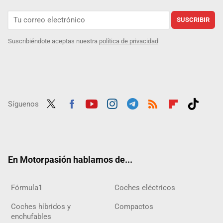
SUSCRIBIR
Suscribiéndote aceptas nuestra
política de privacidad
Síguenos
Twit
Fac
Yout
Inst
Tele
RSS
Flip
Tikt
ter
ebo
ube
agra
gra
boar
ok
ok
m
m
d
En Motorpasión hablamos de...
Fórmula1
Coches eléctricos
Coches híbridos y
Compactos
enchufables