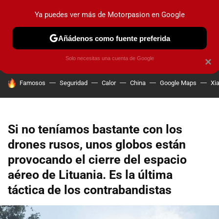
Ya puedes ver más de Motorpasion en Google
PRUEBAS
COCHES ELÉCTRICOS
OBSERVATORIO
F1
Añádenos como fuente preferida
Solo necesitas una cuenta de Google
×
HOY SE HABLA DE
Famosos
Seguridad
Calor
China
Google Maps
Xi
Si no teníamos bastante con los
drones rusos, unos globos están
provocando el cierre del espacio
aéreo de Lituania. Es la última
táctica de los contrabandistas