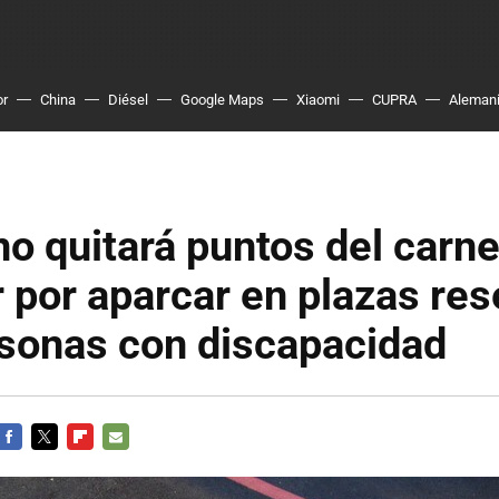
or
China
Diésel
Google Maps
Xiaomi
CUPRA
Aleman
o quitará puntos del carne
 por aparcar en plazas re
rsonas con discapacidad
FACEBOOK
TWITTER
FLIPBOARD
E-
MAIL