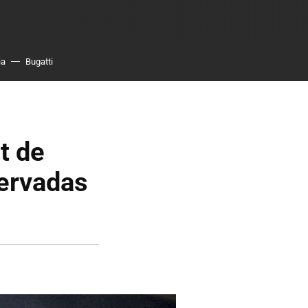
ia
Bugatti
t de
servadas