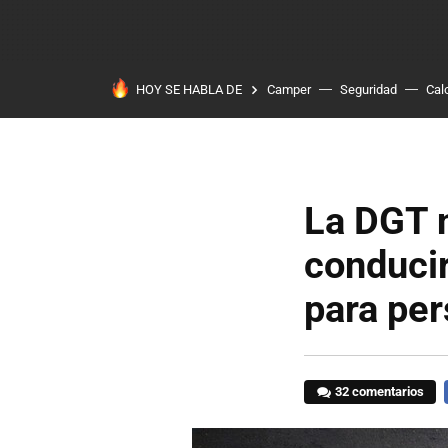
HOY SE HABLA DE
Camper
Seguridad
Cal
La DGT n
conducir
para pe
32 comentarios