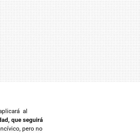
aplicará al
dad, que seguirá
incívico, pero no