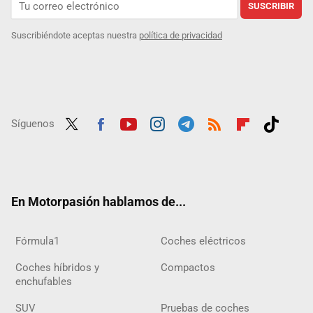
SUSCRIBIR
Suscribiéndote aceptas nuestra
política de privacidad
Síguenos
Twit
Fac
Yout
Inst
Tele
RSS
Flip
Tikt
ter
ebo
ube
agra
gra
boar
ok
ok
m
m
d
En Motorpasión hablamos de...
Fórmula1
Coches eléctricos
Coches híbridos y
Compactos
enchufables
SUV
Pruebas de coches