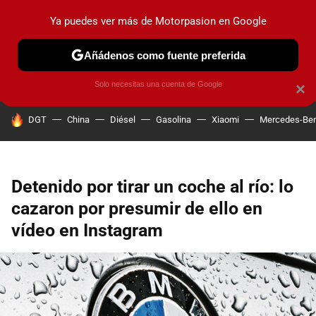
Ya puedes ver más de Motorpasion en Google
PRUEBAS
COCHES ELÉCTRICOS
OBSERVATORIO
F1
Añádenos como fuente preferida
Solo necesitas una cuenta de Google
×
HOY SE HABLA DE
DGT
China
Diésel
Gasolina
Xiaomi
Mercedes-Be
Detenido por tirar un coche al río: lo
cazaron por presumir de ello en
vídeo en Instagram