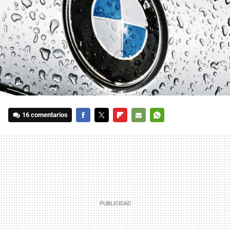
16 comentarios
FACEBOOK
TWITTER
FLIPBOARD
E-
WHATSAPP
MAIL