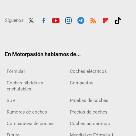
Síguenos
Twit
Fac
Yout
Inst
Tele
RSS
Flip
Tikt
ter
ebo
ube
agra
gra
boar
ok
ok
m
m
d
En Motorpasión hablamos de...
Fórmula1
Coches eléctricos
Coches híbridos y
Compactos
enchufables
SUV
Pruebas de coches
Rumores de coches
Precios de coches
Comparativa de coches
Coches autónomos
Futuro
Mundial de Fórmula 1