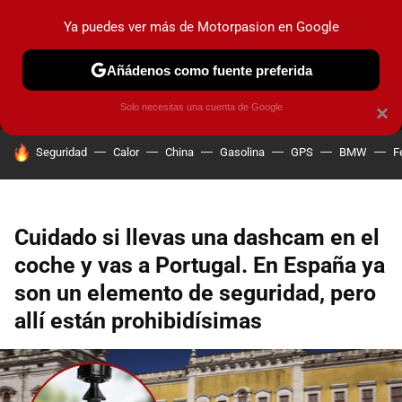
Ya puedes ver más de Motorpasion en Google
MENÚ
NUEVO
Añádenos como fuente preferida
PRUEBAS
COCHES ELÉCTRICOS
OBSERVATORIO
F1
Solo necesitas una cuenta de Google
×
HOY SE HABLA DE
Seguridad
Calor
China
Gasolina
GPS
BMW
F
Cuidado si llevas una dashcam en el
coche y vas a Portugal. En España ya
son un elemento de seguridad, pero
allí están prohibidísimas