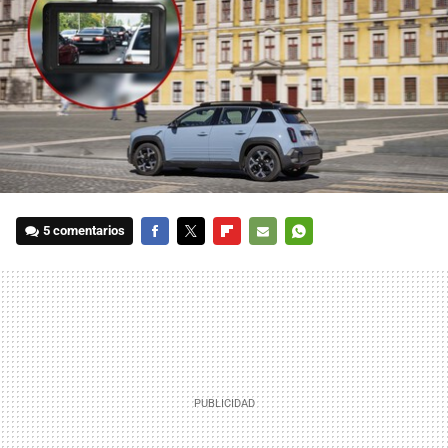
5 comentarios
FACEBOOK
TWITTER
FLIPBOARD
E-
WHATSAPP
MAIL