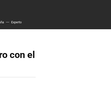
aña
Experto
ro con el