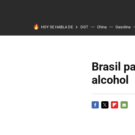
HOY SE HABLA DE
DGT
China
Gasolina
Brasil p
alcohol
FACEBOOK
TWITTER
FLIPBOARD
E-
MAIL