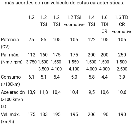
más acordes con un vehículo de estas características:
1.2
1.2
1.2
1.2
TSI
1.4
1.6
1.6
TDI
TSI
TSI
TSI
TDI
CR
Ecomotive
CR
Ecomotiv
Potencia
75
85
105
105
122
105
105
(CV)
Par máx.
112
160
175
175
200
200
250
(Nm / rpm)
3.750
1.500-
1.550-
1.550-
1.500-
1.500-
1.500-
3.500
4.100
4.100
4.000
4.000
2.500
Consumo
6,1
5,1
5,4
5,0
5,8
4,4
3,9
(l/100km)
Aceleración
13,9
11,8
10,4
10,4
9,5
10,6
10,6
0-100 km/h
(s)
Vel. máx.
175
183
195
195
206
190
190
(km/h)