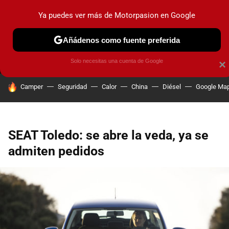
Ya puedes ver más de Motorpasion en Google
MENÚ
NUEVO
Añádenos como fuente preferida
PRUEBAS
COCHES ELÉCTRICOS
OBSERVATORIO
F1
Solo necesitas una cuenta de Google
×
HOY SE HABLA DE
Camper
Seguridad
Calor
China
Diésel
Google Ma
SEAT Toledo: se abre la veda, ya se
admiten pedidos