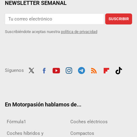
NEWSLETTER SEMANAL
SUSCRIBIR
Suscribiéndote aceptas nuestra
política de privacidad
Síguenos
Twit
Fac
Yout
Inst
Tele
RSS
Flip
Tikt
ter
ebo
ube
agra
gra
boar
ok
ok
m
m
d
En Motorpasión hablamos de...
Fórmula1
Coches eléctricos
Coches híbridos y
Compactos