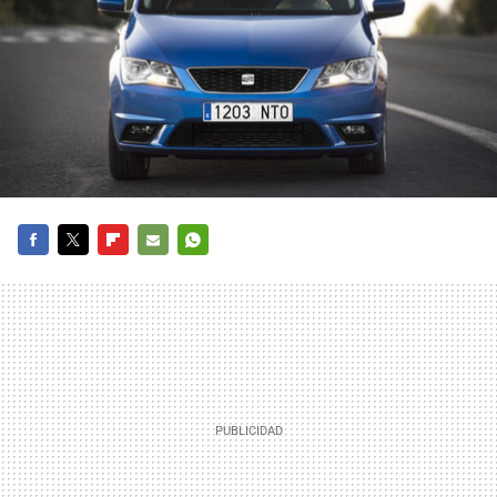
FACEBOOK
TWITTER
FLIPBOARD
E-
WHATSAPP
MAIL