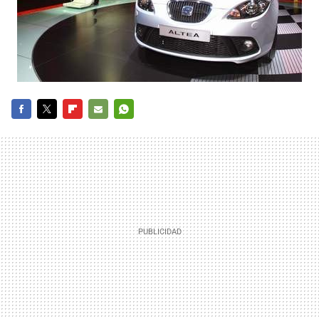
FACEBOOK
TWITTER
FLIPBOARD
E-
WHATSAPP
MAIL