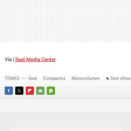
Vía |
Seat Media Center
TEMAS
Seat
Compactos
Monovolumen
Seat Altea
FACEBOOK
TWITTER
FLIPBOARD
E-
WHATSAPP
MAIL