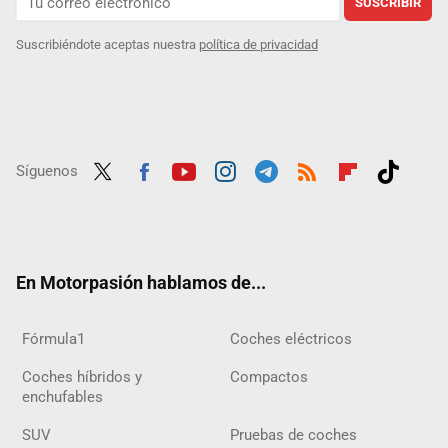
SUSCRIBIR
Suscribiéndote aceptas nuestra
política de privacidad
Síguenos
Twit
Fac
Yout
Inst
Tele
RSS
Flip
Tikt
ter
ebo
ube
agra
gra
boar
ok
ok
m
m
d
En Motorpasión hablamos de...
Fórmula1
Coches eléctricos
Coches híbridos y
Compactos
enchufables
SUV
Pruebas de coches