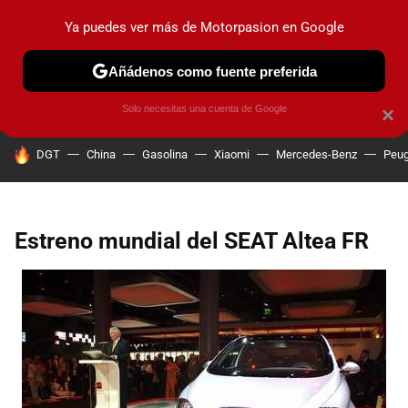
Ya puedes ver más de Motorpasion en Google
PRUEBAS
COCHES ELÉCTRICOS
OBSERVATORIO
F1
Añádenos como fuente preferida
Solo necesitas una cuenta de Google
×
HOY SE HABLA DE
DGT
China
Gasolina
Xiaomi
Mercedes-Benz
Peug
Estreno mundial del SEAT Altea FR