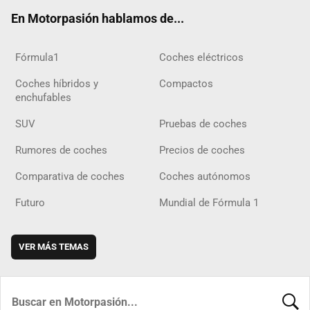
ok
m
m
d
En Motorpasión hablamos de...
Fórmula1
Coches eléctricos
Coches híbridos y
Compactos
enchufables
SUV
Pruebas de coches
Rumores de coches
Precios de coches
Comparativa de coches
Coches autónomos
Futuro
Mundial de Fórmula 1
VER MÁS TEMAS