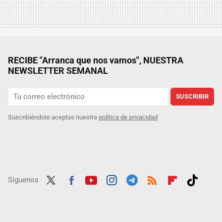
RECIBE "Arranca que nos vamos", NUESTRA
NEWSLETTER SEMANAL
SUSCRIBIR
Suscribiéndote aceptas nuestra
política de privacidad
Síguenos
Twit
Fac
Yout
Inst
Tele
RSS
Flip
Tikt
ter
ebo
ube
agra
gra
boar
ok