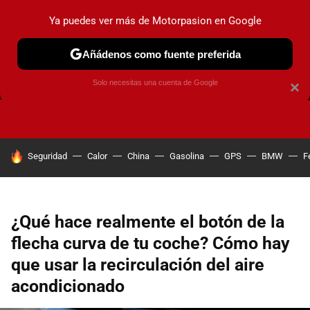
Ya puedes ver más de Motorpasion en Google
Añádenos como fuente preferida
FRENOS
CAMBIO DE ACEITE
AIRE ACONDICIONADO
Solo necesitas una cuenta de Google
×
HOY SE HABLA DE
Seguridad
Calor
China
Gasolina
GPS
BMW
F
¿Qué hace realmente el botón de la
flecha curva de tu coche? Cómo hay
que usar la recirculación del aire
acondicionado