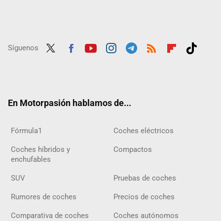
Síguenos
Twit
Fac
Yout
Inst
Tele
RSS
Flip
Tikt
ter
ebo
ube
agra
gra
boar
ok
ok
m
m
d
En Motorpasión hablamos de...
Fórmula1
Coches eléctricos
Coches híbridos y
Compactos
enchufables
SUV
Pruebas de coches
Rumores de coches
Precios de coches
Comparativa de coches
Coches autónomos