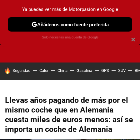
Ya puedes ver más de Motorpasion en Google
Añádenos como fuente preferida
FRENOS
CAMBIO DE ACEITE
AIRE ACONDICIONADO
Solo necesitas una cuenta de Google
×
HOY SE HABLA DE
Seguridad
Calor
China
Gasolina
GPS
SUV
B
Llevas años pagando de más por el
mismo coche que en Alemania
cuesta miles de euros menos: así se
importa un coche de Alemania