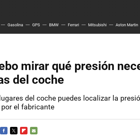
Gasolina
GPS
BMW
Ferrari
Mitsubishi
Aston Martin
ebo mirar qué presión nec
as del coche
lugares del coche puedes localizar la presi
or el fabricante
FACEBOOK
TWITTER
FLIPBOARD
E-