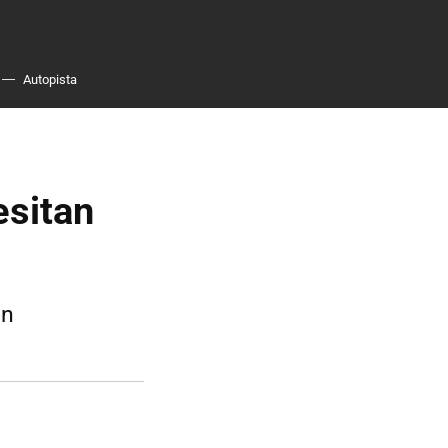
Autopista
esitan
ón