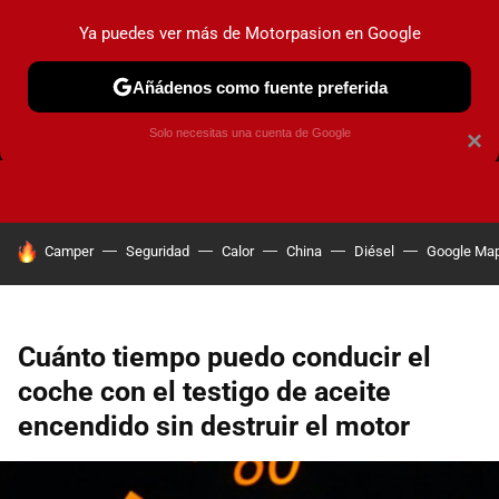
Ya puedes ver más de Motorpasion en Google
Añádenos como fuente preferida
FRENOS
CAMBIO DE ACEITE
AIRE ACONDICIONADO
Solo necesitas una cuenta de Google
×
HOY SE HABLA DE
Camper
Seguridad
Calor
China
Diésel
Google Ma
Cuánto tiempo puedo conducir el
coche con el testigo de aceite
encendido sin destruir el motor