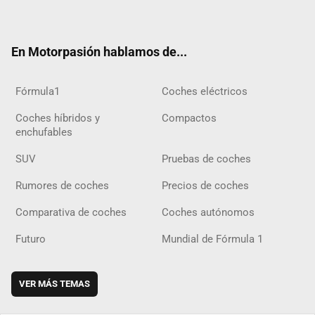
ter
ebo
ube
agra
gra
boar
ok
ok
m
m
d
En Motorpasión hablamos de...
Fórmula1
Coches eléctricos
Coches híbridos y
Compactos
enchufables
SUV
Pruebas de coches
Rumores de coches
Precios de coches
Comparativa de coches
Coches autónomos
Futuro
Mundial de Fórmula 1
VER MÁS TEMAS