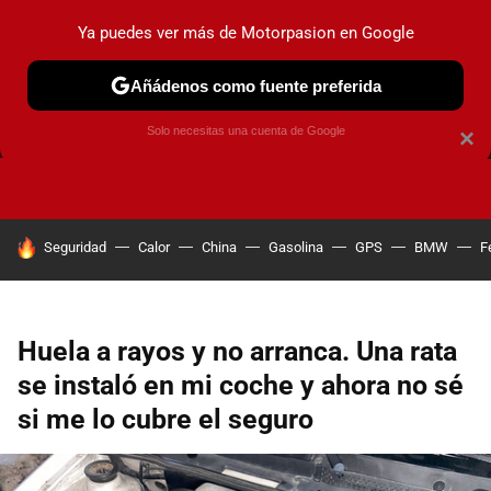
Ya puedes ver más de Motorpasion en Google
Añádenos como fuente preferida
FRENOS
CAMBIO DE ACEITE
AIRE ACONDICIONADO
Solo necesitas una cuenta de Google
×
HOY SE HABLA DE
Seguridad
Calor
China
Gasolina
GPS
BMW
F
Huela a rayos y no arranca. Una rata
se instaló en mi coche y ahora no sé
si me lo cubre el seguro