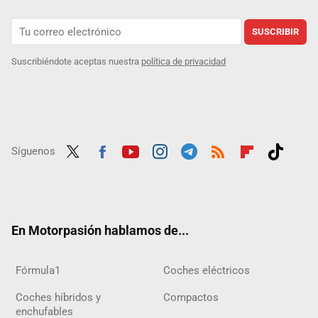
SUSCRIBIR
Suscribiéndote aceptas nuestra
política de privacidad
Síguenos
Twit
Fac
Yout
Inst
Tele
RSS
Flip
Tikt
ter
ebo
ube
agra
gra
boar
ok
ok
m
m
d
En Motorpasión hablamos de...
Fórmula1
Coches eléctricos
Coches híbridos y
Compactos
enchufables