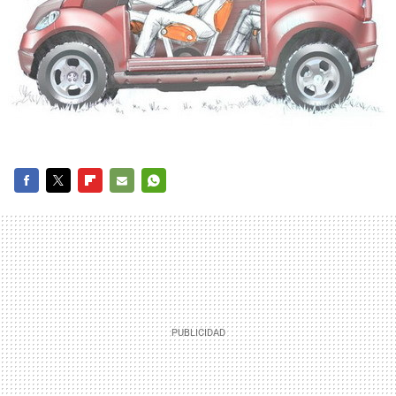
FACEBOOK
TWITTER
FLIPBOARD
E-
WHATSAPP
MAIL