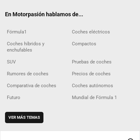
ok
m
m
d
En Motorpasión hablamos de...
Fórmula1
Coches eléctricos
Coches híbridos y
Compactos
enchufables
SUV
Pruebas de coches
Rumores de coches
Precios de coches
Comparativa de coches
Coches autónomos
Futuro
Mundial de Fórmula 1
VER MÁS TEMAS