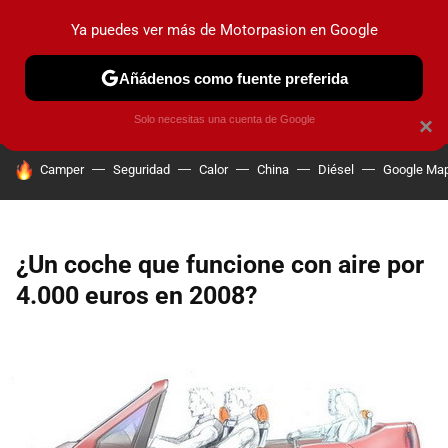
Ya puedes ver más de Motorpasion en Google
PRUEBAS
COCHES ELÉCTRICOS
OBSERVATORIO
F1
Añádenos como fuente preferida
Solo necesitas una cuenta de Google
×
HOY SE HABLA DE
Camper
Seguridad
Calor
China
Diésel
Google Ma
¿Un coche que funcione con aire por
4.000 euros en 2008?