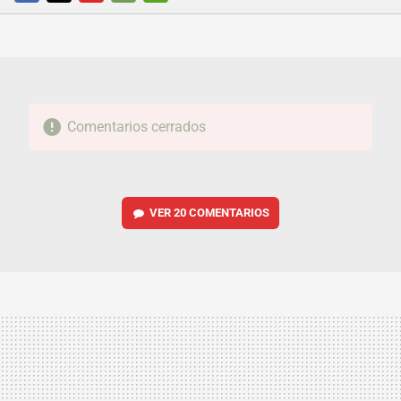
FACEBOOK
TWITTER
FLIPBOARD
E-
WHATSAPP
MAIL
Comentarios cerrados
VER
20 COMENTARIOS