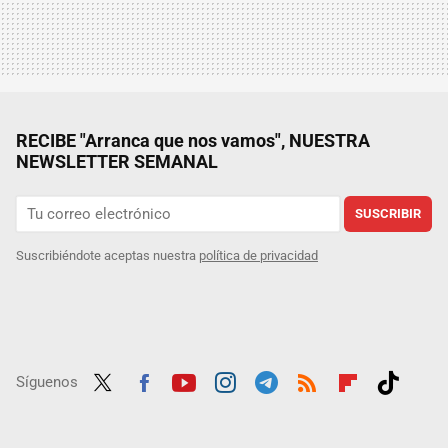
RECIBE "Arranca que nos vamos", NUESTRA
NEWSLETTER SEMANAL
SUSCRIBIR
Suscribiéndote aceptas nuestra
política de privacidad
Síguenos
Twit
Fac
Yout
Inst
Tele
RSS
Flip
Tikt
ter
ebo
ube
agra
gra
boar
ok