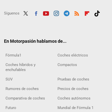
Síguenos
Twit
Fac
Yout
Inst
Tele
RSS
Flip
Tikt
ter
ebo
ube
agra
gra
boar
ok
ok
m
m
d
En Motorpasión hablamos de...
Fórmula1
Coches eléctricos
Coches híbridos y
Compactos
enchufables
SUV
Pruebas de coches
Rumores de coches
Precios de coches
Comparativa de coches
Coches autónomos
Futuro
Mundial de Fórmula 1