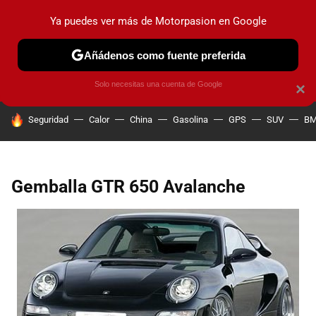
Ya puedes ver más de Motorpasion en Google
PRUEBAS
COCHES ELÉCTRICOS
OBSERVATORIO
F1
Añádenos como fuente preferida
Solo necesitas una cuenta de Google
×
HOY SE HABLA DE
Seguridad
Calor
China
Gasolina
GPS
SUV
B
Gemballa GTR 650 Avalanche