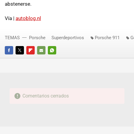
abstenerse.
Vía |
autoblog.nl
TEMAS
Porsche
Superdeportivos
Porsche 911
G
FACEBOOK
TWITTER
FLIPBOARD
E-
WHATSAPP
MAIL
Comentarios cerrados