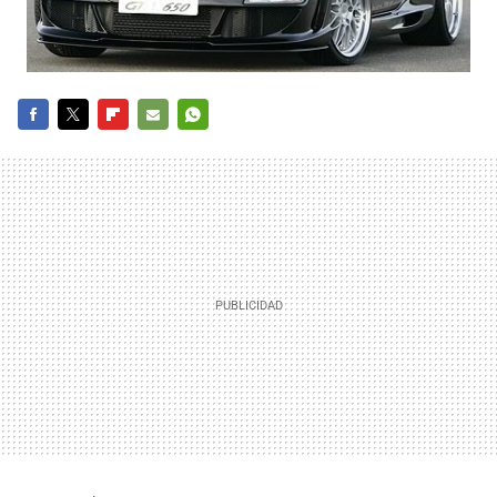
FACEBOOK
TWITTER
FLIPBOARD
E-
WHATSAPP
MAIL