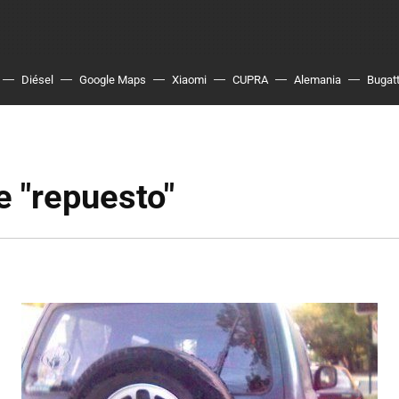
Diésel
Google Maps
Xiaomi
CUPRA
Alemania
Bugatt
 "repuesto"