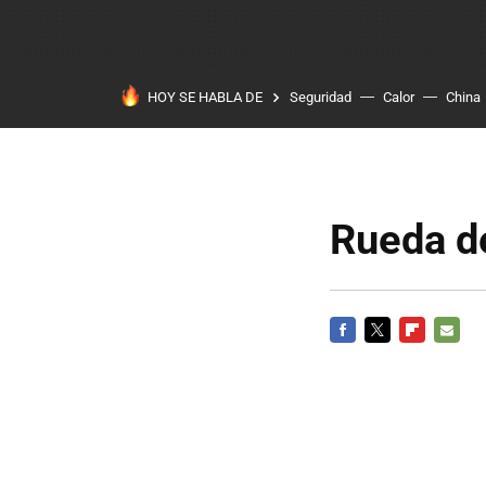
HOY SE HABLA DE
Seguridad
Calor
China
Rueda de
FACEBOOK
TWITTER
FLIPBOARD
E-
MAIL