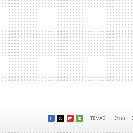
TEMAS
Otros
FACEBOOK
TWITTER
FLIPBOARD
E-
MAIL