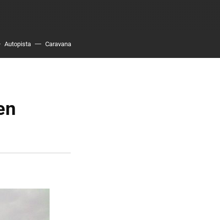
Autopista
Caravana
en