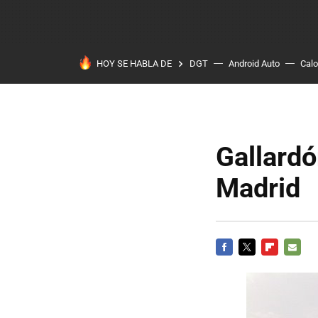
HOY SE HABLA DE
DGT
Android Auto
Calo
Gallardó
Madrid
FACEBOOK
TWITTER
FLIPBOARD
E-
MAIL