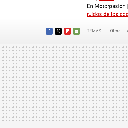
En Motorpasión 
ruidos de los co
TEMAS
Otros
FACEBOOK
TWITTER
FLIPBOARD
E-
MAIL