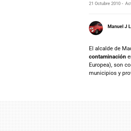
21 Octubre 2010
Act
Manuel J 
El alcalde de Ma
contaminación
en
Europea), son c
municipios y pro