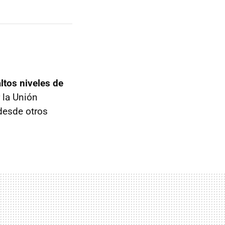
altos niveles de
r la Unión
esde otros