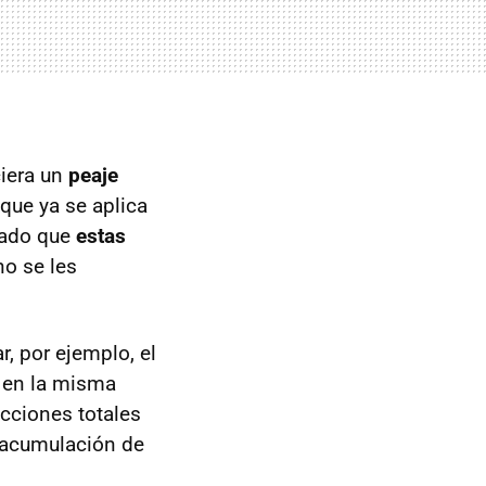
ciera un
peaje
que ya se aplica
tado que
estas
no se les
r, por ejemplo, el
 en la misma
icciones totales
a acumulación de