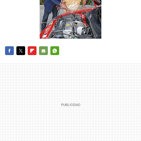
FACEBOOK
TWITTER
FLIPBOARD
E-
WHATSAPP
MAIL