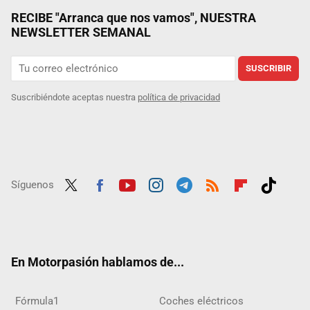
RECIBE "Arranca que nos vamos", NUESTRA
NEWSLETTER SEMANAL
SUSCRIBIR
Suscribiéndote aceptas nuestra
política de privacidad
Síguenos
Twit
Fac
Yout
Inst
Tele
RSS
Flip
Tikt
ter
ebo
ube
agra
gra
boar
ok
ok
m
m
d
En Motorpasión hablamos de...
Fórmula1
Coches eléctricos