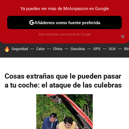
Ya puedes ver más de Motorpasion en Google
PRUEBAS
COCHES ELÉCTRICOS
OBSERVATORIO
F1
Añádenos como fuente preferida
Solo necesitas una cuenta de Google
×
HOY SE HABLA DE
Seguridad
Calor
China
Gasolina
GPS
SUV
B
Cosas extrañas que le pueden pasar
a tu coche: el ataque de las culebras