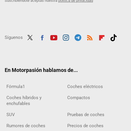
Suscribiéndote aceptas nuestra
política de privacidad
Síguenos
Twit
Fac
Yout
Inst
Tele
RSS
Flip
Tikt
ter
ebo
ube
agra
gra
boar
ok
ok
m
m
d
En Motorpasión hablamos de...
Fórmula1
Coches eléctricos
Coches híbridos y
Compactos
enchufables
SUV
Pruebas de coches
Rumores de coches
Precios de coches