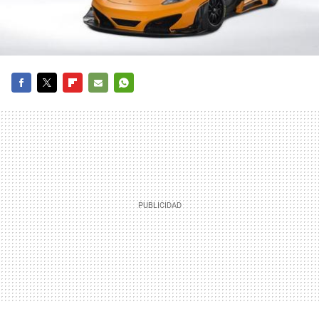
FACEBOOK
TWITTER
FLIPBOARD
E-
WHATSAPP
MAIL