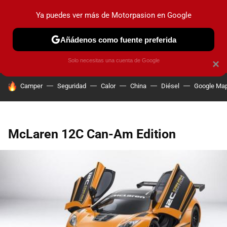
Ya puedes ver más de Motorpasion en Google
PRUEBAS
COCHES ELÉCTRICOS
OBSERVATORIO
F1
Añádenos como fuente preferida
Solo necesitas una cuenta de Google
×
HOY SE HABLA DE
Camper
Seguridad
Calor
China
Diésel
Google Ma
McLaren 12C Can-Am Edition