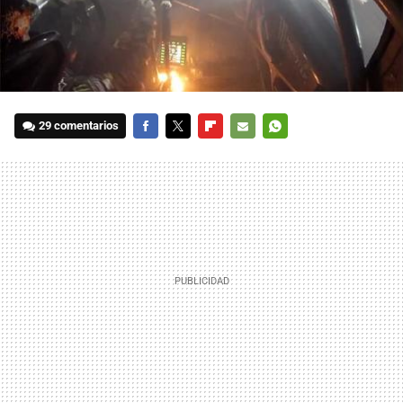
29 comentarios
FACEBOOK
TWITTER
FLIPBOARD
E-
WHATSAPP
MAIL