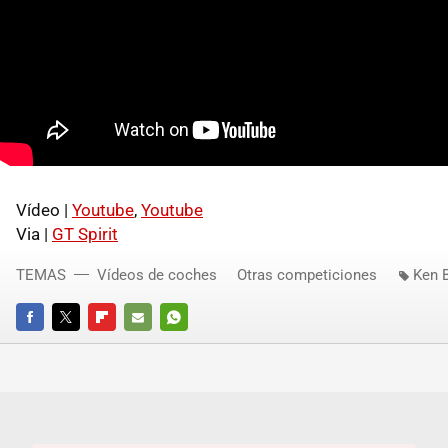
Vídeo |
Youtube
,
Youtube
Via |
GT Spirit
TEMAS
Vídeos de coches
Otras competiciones
Ken 
FACEBOOK
TWITTER
FLIPBOARD
E-
WHATSAPP
MAIL