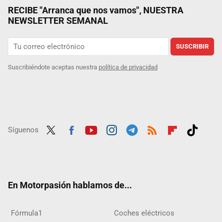
RECIBE "Arranca que nos vamos", NUESTRA
NEWSLETTER SEMANAL
SUSCRIBIR
Suscribiéndote aceptas nuestra
política de privacidad
Síguenos
Twit
Fac
Yout
Inst
Tele
RSS
Flip
Tikt
ter
ebo
ube
agra
gra
boar
ok
ok
m
m
d
En Motorpasión hablamos de...
Fórmula1
Coches eléctricos