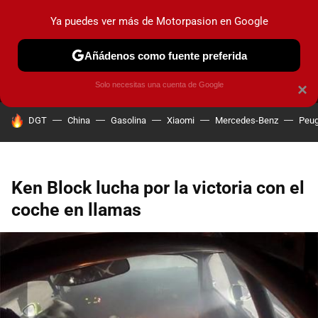
Ya puedes ver más de Motorpasion en Google
MENÚ
NUEVO
Añádenos como fuente preferida
PRUEBAS
COCHES ELÉCTRICOS
OBSERVATORIO
F1
Solo necesitas una cuenta de Google
×
HOY SE HABLA DE
DGT
China
Gasolina
Xiaomi
Mercedes-Benz
Peug
Ken Block lucha por la victoria con el
coche en llamas