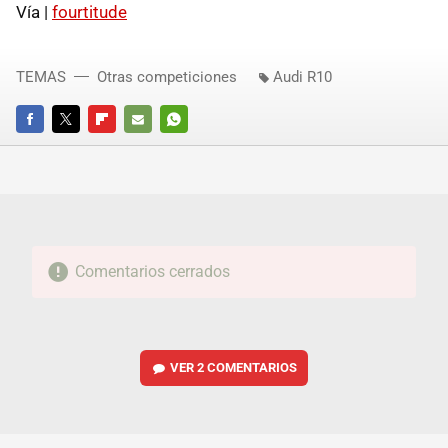
Vía |
fourtitude
TEMAS
Otras competiciones
Audi R10
FACEBOOK
TWITTER
FLIPBOARD
E-
WHATSAPP
MAIL
Comentarios cerrados
VER
2 COMENTARIOS