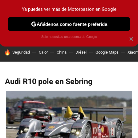
Ya puedes ver más de Motorpasion en Google
PRUEBAS
COCHES ELÉCTRICOS
OBSERVATORIO
F1
Añádenos como fuente preferida
Solo necesitas una cuenta de Google
×
HOY SE HABLA DE
Seguridad
Calor
China
Diésel
Google Maps
Xiaom
Audi R10 pole en Sebring