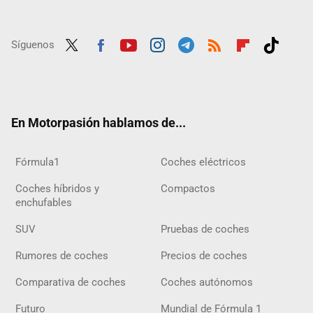
Síguenos
Twit
Fac
Yout
Inst
Tele
RSS
Flip
Tikt
ter
ebo
ube
agra
gra
boar
ok
ok
m
m
d
En Motorpasión hablamos de...
Fórmula1
Coches eléctricos
Coches híbridos y
Compactos
enchufables
SUV
Pruebas de coches
Rumores de coches
Precios de coches
Comparativa de coches
Coches autónomos
Futuro
Mundial de Fórmula 1