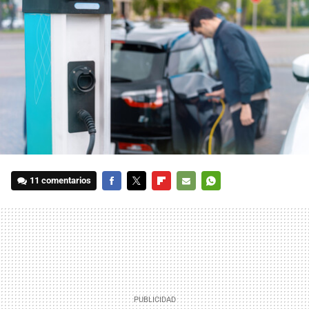
11 comentarios
FACEBOOK
TWITTER
FLIPBOARD
E-
WHATSAPP
MAIL