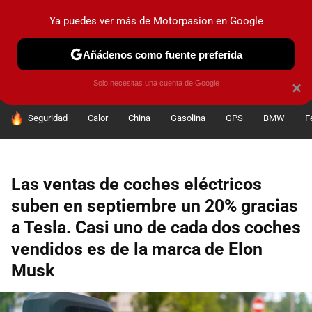
Ya puedes ver más de Motorpasion en Google
PRUEBAS
COCHES ELÉCTRICOS
OBSERVATORIO
F1
Añádenos como fuente preferida
Solo necesitas una cuenta de Google
×
HOY SE HABLA DE
Seguridad
Calor
China
Gasolina
GPS
BMW
F
Las ventas de coches eléctricos
suben en septiembre un 20% gracias
a Tesla. Casi uno de cada dos coches
vendidos es de la marca de Elon
Musk