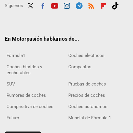
Síguenos
Twit
Fac
Yout
Inst
Tele
RSS
Flip
Tikt
ter
ebo
ube
agra
gra
boar
ok
ok
m
m
d
En Motorpasión hablamos de...
Fórmula1
Coches eléctricos
Coches híbridos y
Compactos
enchufables
SUV
Pruebas de coches
Rumores de coches
Precios de coches
Comparativa de coches
Coches autónomos
Futuro
Mundial de Fórmula 1