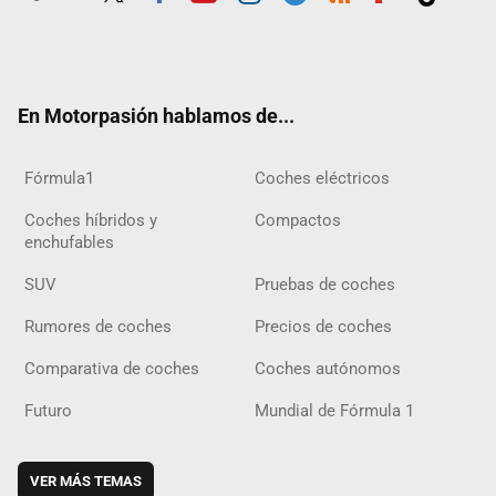
Twit
Fac
Yout
Inst
Tele
RSS
Flip
Tikt
ter
ebo
ube
agra
gra
boar
ok
ok
m
m
d
En Motorpasión hablamos de...
Fórmula1
Coches eléctricos
Coches híbridos y
Compactos
enchufables
SUV
Pruebas de coches
Rumores de coches
Precios de coches
Comparativa de coches
Coches autónomos
Futuro
Mundial de Fórmula 1
VER MÁS TEMAS