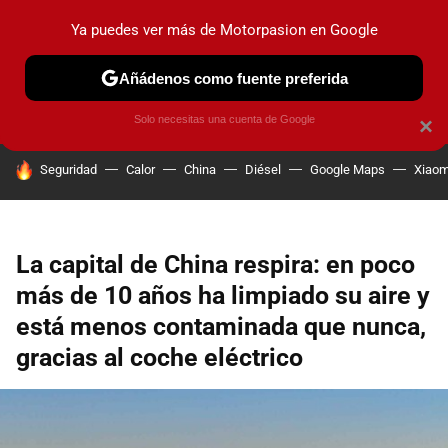
Ya puedes ver más de Motorpasion en Google
PRUEBAS
COCHES ELÉCTRICOS
OBSERVATORIO
F1
Añádenos como fuente preferida
Solo necesitas una cuenta de Google
×
HOY SE HABLA DE
Seguridad
Calor
China
Diésel
Google Maps
Xiaom
La capital de China respira: en poco
más de 10 años ha limpiado su aire y
está menos contaminada que nunca,
gracias al coche eléctrico