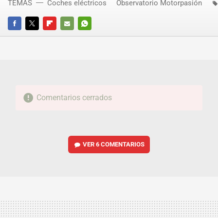
TEMAS
Coches eléctricos
Observatorio Motorpasión
FACEBOOK
TWITTER
FLIPBOARD
E-
WHATSAPP
MAIL
Comentarios cerrados
VER
6 COMENTARIOS