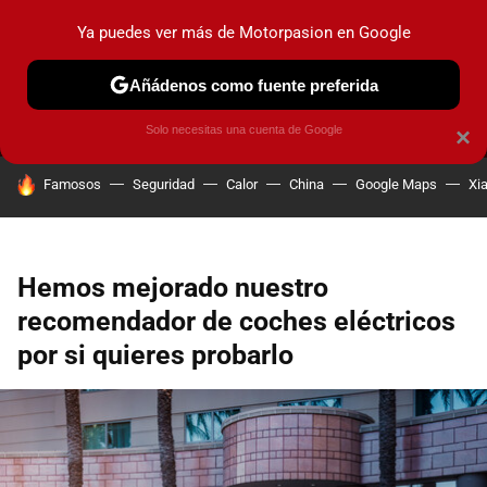
Ya puedes ver más de Motorpasion en Google
MENÚ
NUEVO
Añádenos como fuente preferida
PRUEBAS
COCHES ELÉCTRICOS
OBSERVATORIO
F1
Solo necesitas una cuenta de Google
×
HOY SE HABLA DE
Famosos
Seguridad
Calor
China
Google Maps
Xi
Hemos mejorado nuestro
recomendador de coches eléctricos
por si quieres probarlo