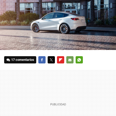
17 comentarios
FACEBOOK
TWITTER
FLIPBOARD
E-
WHATSAPP
MAIL