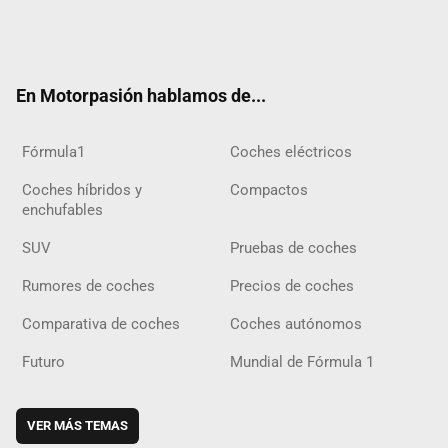
Twit
Fac
Yout
Inst
Tele
RSS
Flip
Tikt
ter
ebo
ube
agra
gra
boar
ok
ok
m
m
d
En Motorpasión hablamos de...
Fórmula1
Coches eléctricos
Coches híbridos y
Compactos
enchufables
SUV
Pruebas de coches
Rumores de coches
Precios de coches
Comparativa de coches
Coches autónomos
Futuro
Mundial de Fórmula 1
VER MÁS TEMAS