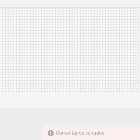
FACEBOOK
TWITTER
FLIPBOARD
E-
MAIL
Comentarios cerrados