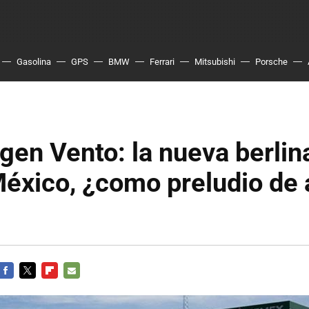
Gasolina
GPS
BMW
Ferrari
Mitsubishi
Porsche
en Vento: la nueva berlin
México, ¿como preludio de 
FACEBOOK
TWITTER
FLIPBOARD
E-
MAIL