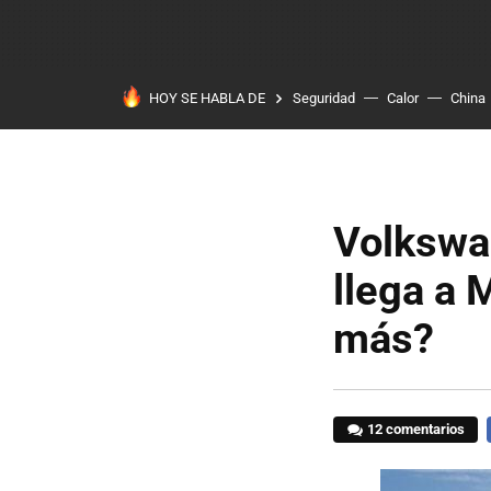
HOY SE HABLA DE
Seguridad
Calor
China
Volkswag
llega a 
más?
12 comentarios