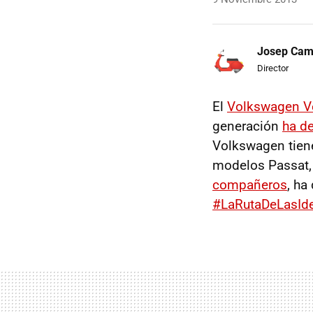
Josep Ca
Director
El
Volkswagen V
generación
ha d
Volkswagen tiene
modelos Passat, 
compañeros
, ha
#LaRutaDeLasId