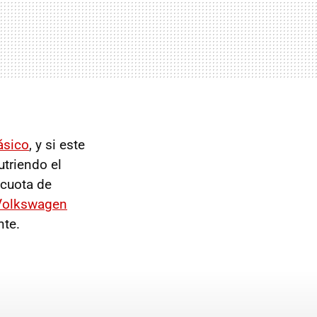
ásico
, y si este
triendo el
 cuota de
 Volkswagen
nte.