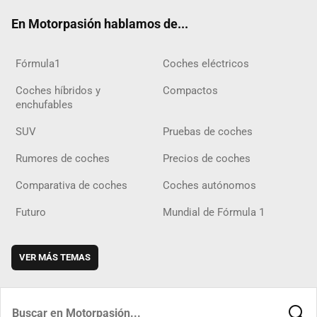
ok
m
m
d
En Motorpasión hablamos de...
Fórmula1
Coches eléctricos
Coches híbridos y
Compactos
enchufables
SUV
Pruebas de coches
Rumores de coches
Precios de coches
Comparativa de coches
Coches autónomos
Futuro
Mundial de Fórmula 1
VER MÁS TEMAS