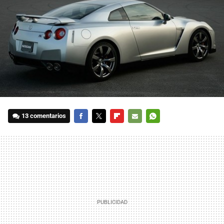
13 comentarios
FACEBOOK
TWITTER
FLIPBOARD
E-
WHATSAPP
MAIL