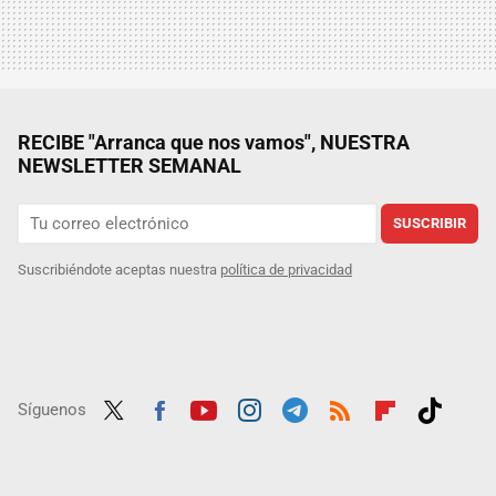
RECIBE "Arranca que nos vamos", NUESTRA
NEWSLETTER SEMANAL
SUSCRIBIR
Suscribiéndote aceptas nuestra
política de privacidad
Síguenos
Twit
Fac
Yout
Inst
Tele
RSS
Flip
Tikt
ter
ebo
ube
agra
gra
boar
ok