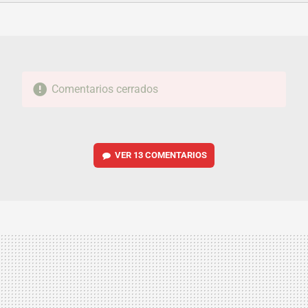
FACEBOOK
TWITTER
FLIPBOARD
E-
WHATSAPP
MAIL
Comentarios cerrados
VER
13 COMENTARIOS