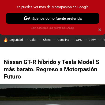
Ya puedes ver más de Motorpasion en Google
PRUEBAS
COCHES ELÉCTRICOS
OBSERVATORIO
F1
Añádenos como fuente preferida
Solo necesitas una cuenta de Google
×
HOY SE HABLA DE
Seguridad
Calor
China
Gasolina
GPS
BMW
F
Nissan GT-R híbrido y Tesla Model S
más barato. Regreso a Motorpasión
Futuro